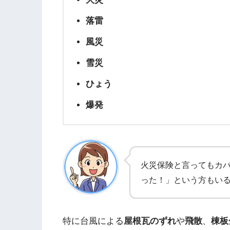
落雷
風災
雪災
ひょう
爆発
火災保険と言ってもカ
った！」という方もい
特に台風による
屋根瓦のずれ
や
飛散
、
棟板