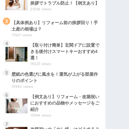
挨拶でトラブル防止！【例文あり】
21068 views
3
【具体例あり】リフォーム前の挨拶回り！手
土産の相場は？
17667 views
4
【取り付け簡単】玄関ドアに設置で
きる後付けスマートキーおすすめ4
選！
14023 views
5
壁紙の色選びに風水を！運気が上がる部屋作
りのポイント
13985 views
6
【例文あり】リフォーム・改築祝い
におすすめの品物やメッセージをご
紹介
13964 views
7