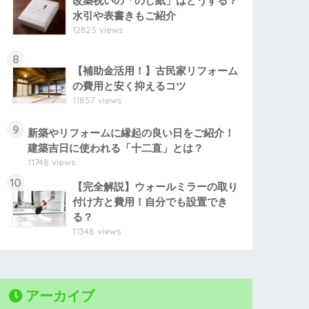
改築祝いの「のし紙」はどうする？
水引や表書きもご紹介
12825 views
8
【補助金活用！】古民家リフォーム
の費用と安く抑えるコツ
11857 views
9
新築やリフォームに縁起の良い日をご紹介！
建築吉日に使われる「十二直」とは？
11748 views
10
【完全解説】ウォールミラーの取り
付け方と費用！自分でも設置でき
る？
11348 views
アーカイブ