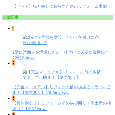
【ペット】猫と幸せに暮らすためのリフォーム事例
人気記事
1
2階に洗面台を増設したい！後付けに必要な費用は？
22692 views
2
【完全マニュアル】リフォーム前の挨拶でトラブル防
21068 views
止！【例文あり】
3
【具体例あり】リフォーム前の挨拶回り！手土産の相
17667 views
場は？
4