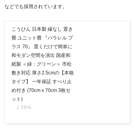
などでも採用されています。
こうひん 日本製 縁なし 置き
畳 ユニット畳 『パラレル プ
ラス 70』 置くだけで簡単に
和モダン空間を演出 国産和
紙製 ＜緑：グリーン＞ 市松
敷き対応 厚さ2.5cmの【本格
タイプ】 一年保証 すべり止
め付き (70cm x 70cm 3枚セ
ット)
こうひん