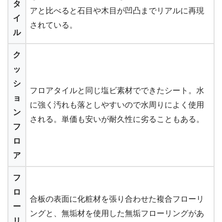
タ
アと比べると石目や木目が凹凸までリアルに再現
イ
されている。
ル
ク
ッ
シ
フロアタイルと同じ塩ビ素材でできたシート。水
ョ
に強く汚れも落としやすいので水周りによく使用
ン
される。単価も安いが耐久性に劣ることもある。
フ
ロ
ア
フ
ロ
合板の表面に化粧材を張り合わせた複合フローリ
ー
ングと、無垢材を使用した無垢フローリングがあ
リ