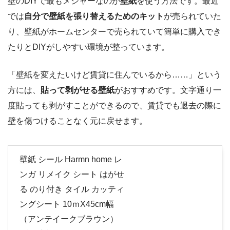
壁のDIYで最もメジャーなのが
壁紙
を使う方法です。最近
では
自分で壁紙を張り替えるためのキット
が売られていた
り、壁紙がホームセンターで売られていて簡単に購入でき
たりとDIYがしやすい環境が整っています。
「壁紙を変えたいけど賃貸に住んでいるから……」という
方には、
貼って剥がせる壁紙
がおすすめです。文字通り一
度貼っても剥がすことができるので、賃貸でも退去の際に
壁を傷つけることなく元に戻せます。
壁紙 シール Harmn home レ
ンガ リメイク シート はがせ
る のり付き タイル カッティ
ングシート 10ｍX45cm幅
（アンテイークブラウン）