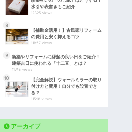
改築祝いの「のし紙」はどうする？
水引や表書きもご紹介
12823 views
8
【補助金活用！】古民家リフォーム
の費用と安く抑えるコツ
11857 views
9
新築やリフォームに縁起の良い日をご紹介！
建築吉日に使われる「十二直」とは？
11748 views
10
【完全解説】ウォールミラーの取り
付け方と費用！自分でも設置でき
る？
11348 views
アーカイブ