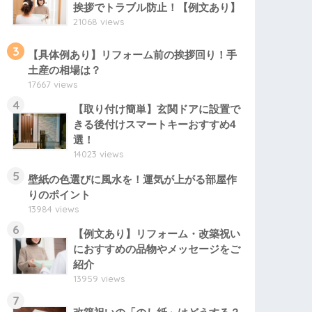
挨拶でトラブル防止！【例文あり】
21068 views
3
【具体例あり】リフォーム前の挨拶回り！手
土産の相場は？
17667 views
4
【取り付け簡単】玄関ドアに設置で
きる後付けスマートキーおすすめ4
選！
14023 views
5
壁紙の色選びに風水を！運気が上がる部屋作
りのポイント
13984 views
6
【例文あり】リフォーム・改築祝い
におすすめの品物やメッセージをご
紹介
13959 views
7