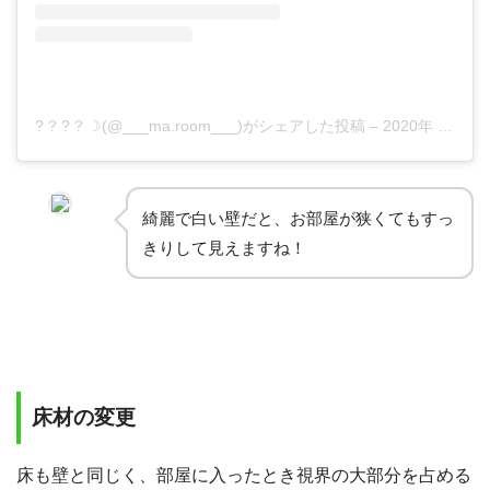
? ? ? ? ☽(@___ma.room___)がシェアした投稿
–
2020年 3月月8日午後8時48分PDT
綺麗で白い壁だと、お部屋が狭くてもすっ
きりして見えますね！
床材の変更
床も壁と同じく、部屋に入ったとき視界の大部分を占める