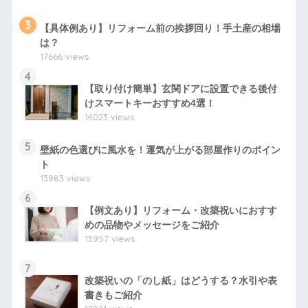
3
【具体例あり】リフォーム前の挨拶回り！手土産の相場
は？
17666 views
4
【取り付け簡単】玄関ドアに設置できる後付
けスマートキーおすすめ4選！
14023 views
5
壁紙の色選びに風水を！運気が上がる部屋作りのポイン
ト
13983 views
6
【例文あり】リフォーム・改築祝いにおすす
めの品物やメッセージをご紹介
13957 views
7
改築祝いの「のし紙」はどうする？水引や表
書きもご紹介