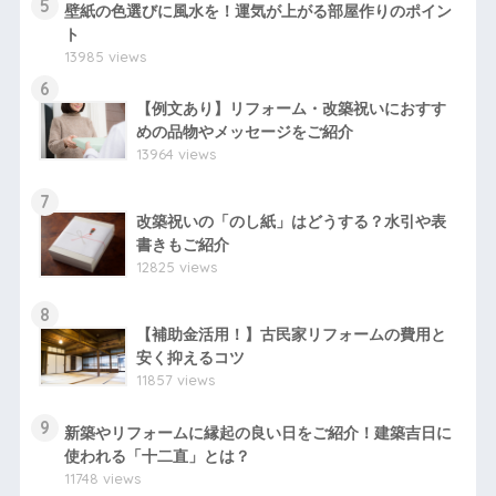
5
壁紙の色選びに風水を！運気が上がる部屋作りのポイン
ト
13985 views
6
【例文あり】リフォーム・改築祝いにおすす
めの品物やメッセージをご紹介
13964 views
7
改築祝いの「のし紙」はどうする？水引や表
書きもご紹介
12825 views
8
【補助金活用！】古民家リフォームの費用と
安く抑えるコツ
11857 views
9
新築やリフォームに縁起の良い日をご紹介！建築吉日に
使われる「十二直」とは？
11748 views