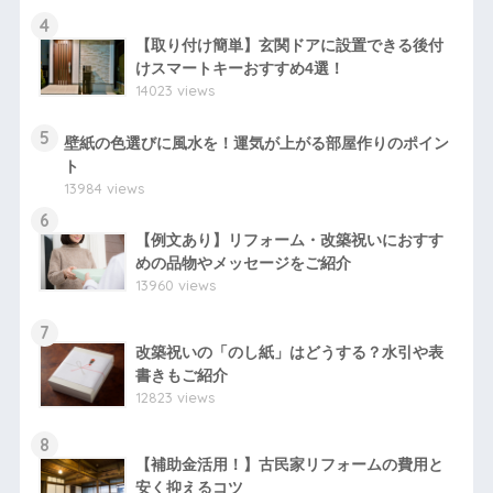
4
【取り付け簡単】玄関ドアに設置できる後付
けスマートキーおすすめ4選！
14023 views
5
壁紙の色選びに風水を！運気が上がる部屋作りのポイン
ト
13984 views
6
【例文あり】リフォーム・改築祝いにおすす
めの品物やメッセージをご紹介
13960 views
7
改築祝いの「のし紙」はどうする？水引や表
書きもご紹介
12823 views
8
【補助金活用！】古民家リフォームの費用と
安く抑えるコツ