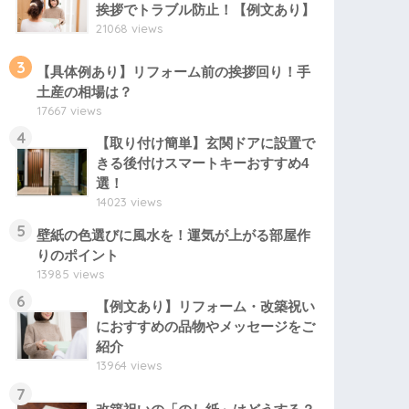
挨拶でトラブル防止！【例文あり】
21068 views
3
【具体例あり】リフォーム前の挨拶回り！手
土産の相場は？
17667 views
4
【取り付け簡単】玄関ドアに設置で
きる後付けスマートキーおすすめ4
選！
14023 views
5
壁紙の色選びに風水を！運気が上がる部屋作
りのポイント
13985 views
6
【例文あり】リフォーム・改築祝い
におすすめの品物やメッセージをご
紹介
13964 views
7