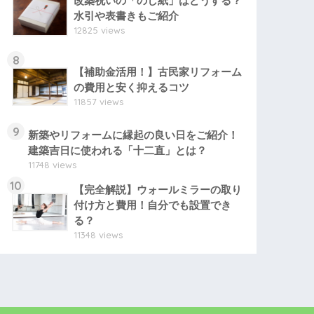
改築祝いの「のし紙」はどうする？
水引や表書きもご紹介
12825 views
8
【補助金活用！】古民家リフォーム
の費用と安く抑えるコツ
11857 views
9
新築やリフォームに縁起の良い日をご紹介！
建築吉日に使われる「十二直」とは？
11748 views
10
【完全解説】ウォールミラーの取り
付け方と費用！自分でも設置でき
る？
11348 views