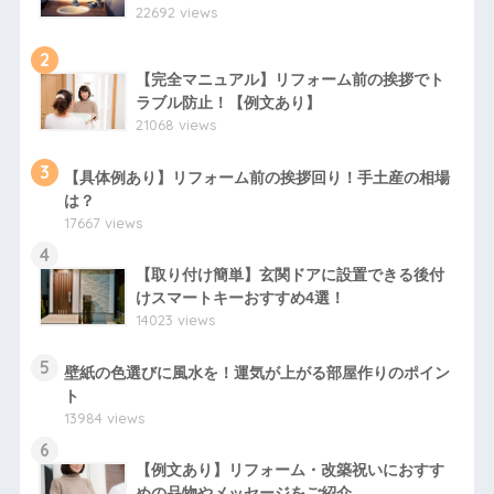
22692 views
2
【完全マニュアル】リフォーム前の挨拶でト
ラブル防止！【例文あり】
21068 views
3
【具体例あり】リフォーム前の挨拶回り！手土産の相場
は？
17667 views
4
【取り付け簡単】玄関ドアに設置できる後付
けスマートキーおすすめ4選！
14023 views
5
壁紙の色選びに風水を！運気が上がる部屋作りのポイン
ト
13984 views
6
【例文あり】リフォーム・改築祝いにおすす
めの品物やメッセージをご紹介