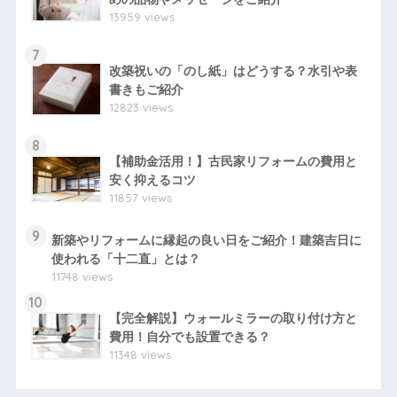
13959 views
7
改築祝いの「のし紙」はどうする？水引や表
書きもご紹介
12823 views
8
【補助金活用！】古民家リフォームの費用と
安く抑えるコツ
11857 views
9
新築やリフォームに縁起の良い日をご紹介！建築吉日に
使われる「十二直」とは？
11748 views
10
【完全解説】ウォールミラーの取り付け方と
費用！自分でも設置できる？
11348 views