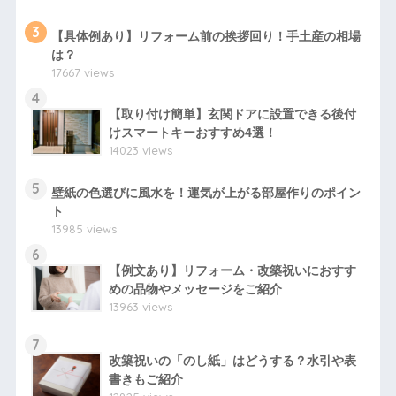
3
【具体例あり】リフォーム前の挨拶回り！手土産の相場
は？
17667 views
4
【取り付け簡単】玄関ドアに設置できる後付
けスマートキーおすすめ4選！
14023 views
5
壁紙の色選びに風水を！運気が上がる部屋作りのポイン
ト
13985 views
6
【例文あり】リフォーム・改築祝いにおすす
めの品物やメッセージをご紹介
13963 views
7
改築祝いの「のし紙」はどうする？水引や表
書きもご紹介