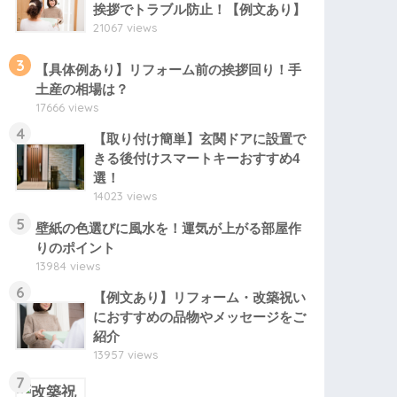
挨拶でトラブル防止！【例文あり】
21067 views
3
【具体例あり】リフォーム前の挨拶回り！手
土産の相場は？
17666 views
4
【取り付け簡単】玄関ドアに設置で
きる後付けスマートキーおすすめ4
選！
14023 views
5
壁紙の色選びに風水を！運気が上がる部屋作
りのポイント
13984 views
6
【例文あり】リフォーム・改築祝い
におすすめの品物やメッセージをご
紹介
13957 views
7