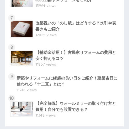
13964 views
7
改築祝いの「のし紙」はどうする？水引や表
書きもご紹介
12825 views
8
【補助金活用！】古民家リフォームの費用と
安く抑えるコツ
11857 views
9
新築やリフォームに縁起の良い日をご紹介！建築吉日に
使われる「十二直」とは？
11748 views
10
【完全解説】ウォールミラーの取り付け方と
費用！自分でも設置できる？
11348 views