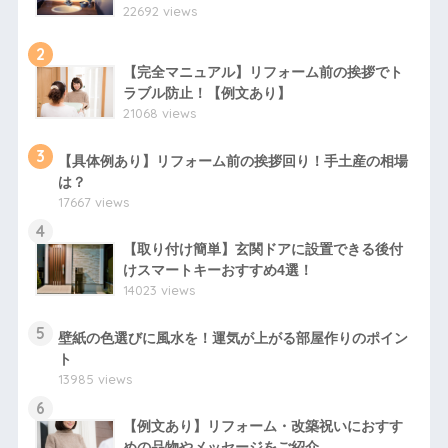
22692 views
2
【完全マニュアル】リフォーム前の挨拶でト
ラブル防止！【例文あり】
21068 views
3
【具体例あり】リフォーム前の挨拶回り！手土産の相場
は？
17667 views
4
【取り付け簡単】玄関ドアに設置できる後付
けスマートキーおすすめ4選！
14023 views
5
壁紙の色選びに風水を！運気が上がる部屋作りのポイン
ト
13985 views
6
【例文あり】リフォーム・改築祝いにおすす
めの品物やメッセージをご紹介