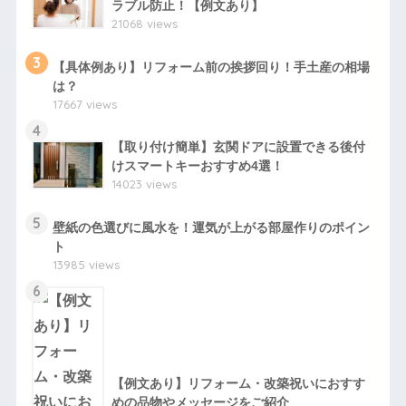
ラブル防止！【例文あり】
21068 views
3
【具体例あり】リフォーム前の挨拶回り！手土産の相場
は？
17667 views
4
【取り付け簡単】玄関ドアに設置できる後付
けスマートキーおすすめ4選！
14023 views
5
壁紙の色選びに風水を！運気が上がる部屋作りのポイン
ト
13985 views
6
【例文あり】リフォーム・改築祝いにおすす
めの品物やメッセージをご紹介