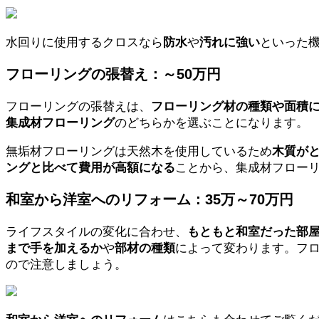
水回りに使用するクロスなら
防水
や
汚れに強い
といった
フローリングの張替え：～50万円
フローリングの張替えは、
フローリング材の種類や面積
集成材フローリング
のどちらかを選ぶことになります。
無垢材フローリングは天然木を使用しているため
木質が
ングと比べて費用が高額になる
ことから、集成材フロー
和室から洋室へのリフォーム：35万～70万円
ライフスタイルの変化に合わせ、
もともと和室だった部
まで手を加えるか
や
部材の種類
によって変わります。フ
ので注意しましょう。