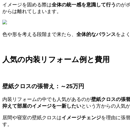
イメージを固める際は
全体の統一感を意識して行う
のが
からは離れてしまいます。
色や形を考える段階まで来たら、
全体的なバランス
をよ
人気の内装リフォーム例と費用
壁紙クロスの張替え：～25万円
内装リフォームの中でも人気があるのが
壁紙クロスの張
抑えて部屋のイメージを一新したい
という方からの人気
居間や寝室の壁紙クロスは
イメージチェンジ
を理由に張
す。