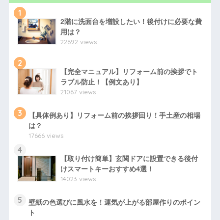
1
2階に洗面台を増設したい！後付けに必要な費
用は？
22692 views
2
【完全マニュアル】リフォーム前の挨拶でト
ラブル防止！【例文あり】
21067 views
3
【具体例あり】リフォーム前の挨拶回り！手土産の相場
は？
17666 views
4
【取り付け簡単】玄関ドアに設置できる後付
けスマートキーおすすめ4選！
14023 views
5
壁紙の色選びに風水を！運気が上がる部屋作りのポイン
ト