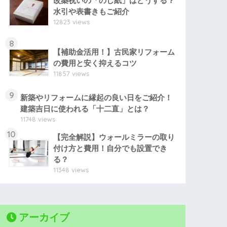
改築祝いの「のし紙」はどうする？
水引や表書きもご紹介
12823 views
8
【補助金活用！】古民家リフォーム
の費用と安く抑えるコツ
11857 views
9
新築やリフォームに縁起の良い日をご紹介！
建築吉日に使われる「十二直」とは？
11748 views
10
【完全解説】ウォールミラーの取り
付け方と費用！自分でも設置でき
る？
11348 views
アーカイブ