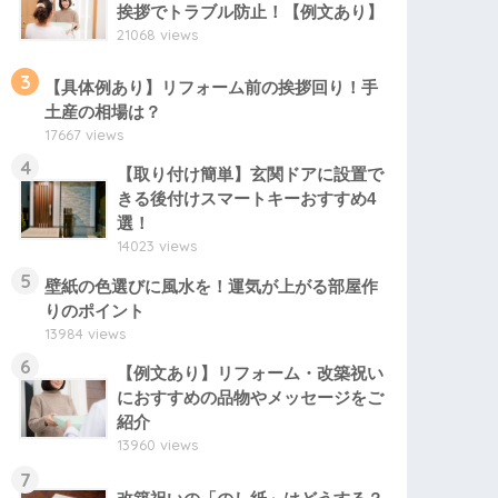
挨拶でトラブル防止！【例文あり】
21068 views
3
【具体例あり】リフォーム前の挨拶回り！手
土産の相場は？
17667 views
4
【取り付け簡単】玄関ドアに設置で
きる後付けスマートキーおすすめ4
選！
14023 views
5
壁紙の色選びに風水を！運気が上がる部屋作
りのポイント
13984 views
6
【例文あり】リフォーム・改築祝い
におすすめの品物やメッセージをご
紹介
13960 views
7