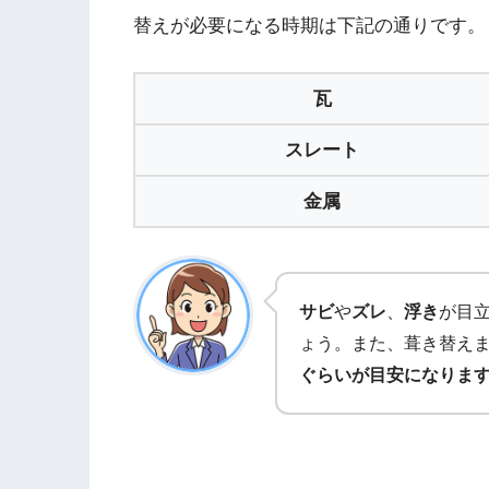
替えが必要になる時期は下記の通りです。
瓦
スレート
金属
サビ
や
ズレ
、
浮き
が目
ょう。また、葺き替え
ぐらいが目安になりま